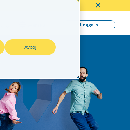
✕
Logga in
Svenska
s
Avböj