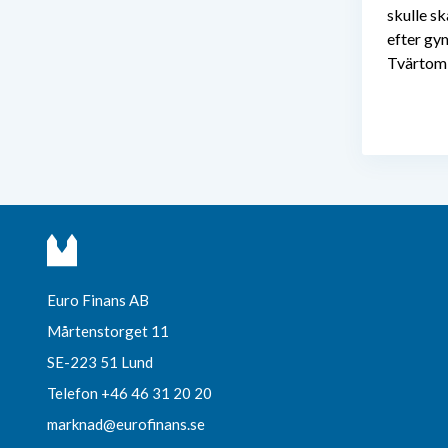
skulle s
efter gym
Tvärtom
Euro Finans AB
Mårtenstorget 11
SE-223 51 Lund
Telefon +46 46 31 20 20
marknad@eurofinans.se