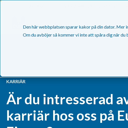
Sommartider: Mellan 22 Juni -14 Augusti stänger vä
Sälj Faktura
046-31 20 20
Den här webbplatsen sparar kakor på din dator. Mer inf
Om du avböjer så kommer vi inte att spåra dig när du
KARRIÄR
Är du intresserad a
karriär hos oss på E