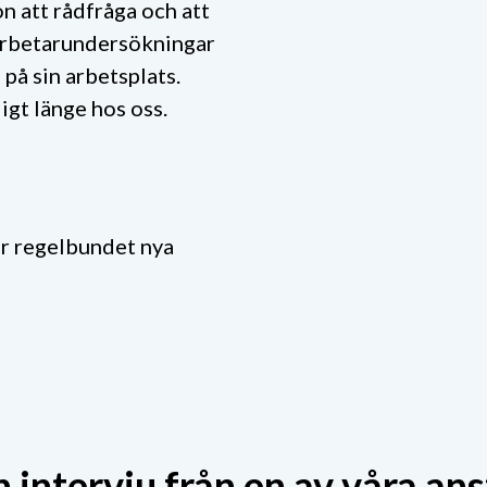
on att rådfråga och att
edarbetarundersökningar
 på sin arbetsplats.
igt länge hos oss.
ar regelbundet nya
n intervju från en av våra ans