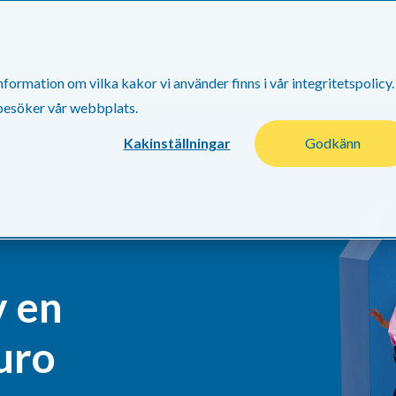
xeln kl. 16:00 mån-fre
Företagslån
Factoring
Kunskap
Om Os
ormation om vilka kakor vi använder finns i vår integritetspolicy.
 besöker vår webbplats.
Kakinställningar
Godkänn
v en
uro