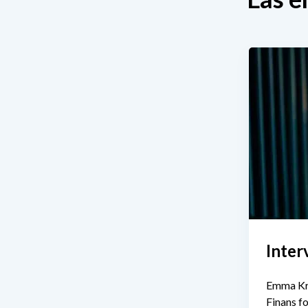
Inte
Emma Kri
Finans f