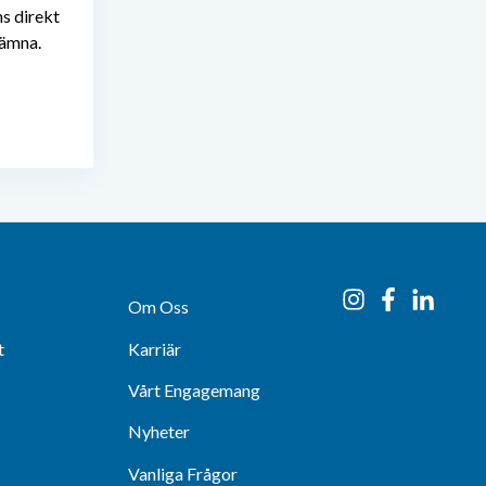
s direkt
lämna.
Om Oss
t
Karriär
Vårt Engagemang
Nyheter
Vanliga Frågor