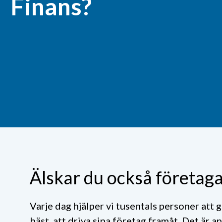
Finans?
Älskar du också företag
Varje dag hjälper vi tusentals personer att 
bäst, att driva sina företag framåt. Det är an