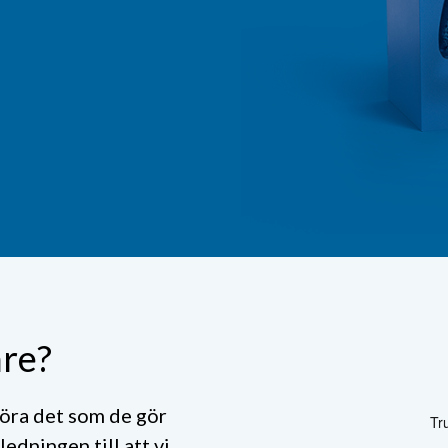
are?
göra det som de gör
ledningen till att vi