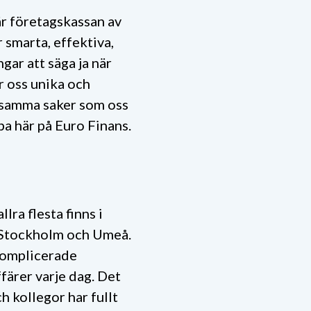
är företagskassan av
är smarta, effektiva,
ngar att säga ja när
r oss unika och
r samma saker som oss
ba här på Euro Finans.
lra flesta finns i
i Stockholm och Umeå.
 komplicerade
färer varje dag. Det
h kollegor har fullt