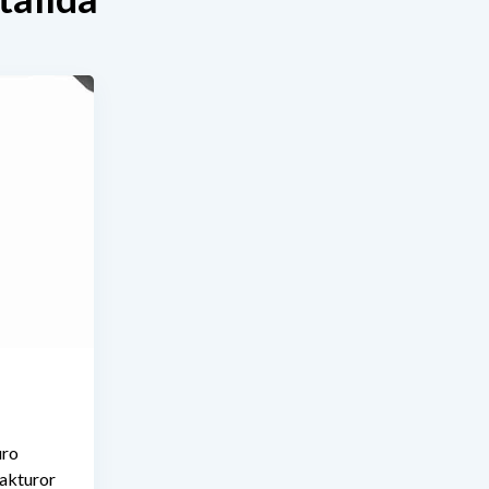
uro
fakturor