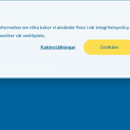
xeln kl. 16:00 mån-fre
Sälj Faktura
Företagslån
Factoring
Ku
ormation om vilka kakor vi använder finns i vår integritetspolicy.
 besöker vår webbplats.
Kakinställningar
Godkänn
ansiering