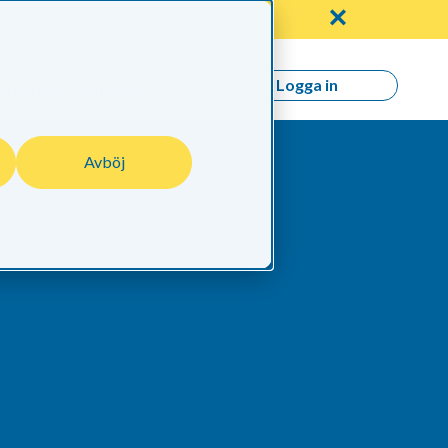
✕
Logga in
nskap
Om Oss
Avböj