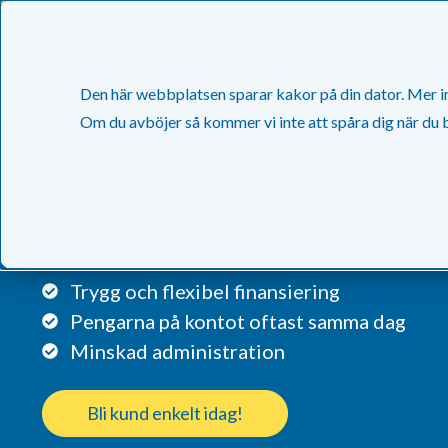
Sommartider: Mellan 22 Juni -14 Augusti stänger vä
046-31 20 20
Den här webbplatsen sparar kakor på din dator. Mer inf
Om du avböjer så kommer vi inte att spåra dig när du
Våra Tjänster - Fin
Trygg och flexibel finansiering
Pengarna på kontot oftast samma dag
Minskad administration
Bli kund enkelt idag!