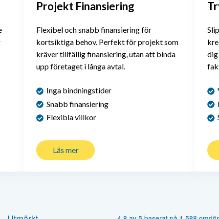
Projekt Finansiering
Tr
e
Flexibel och snabb finansiering för
Sli
r
kortsiktiga behov. Perfekt för projekt som
kre
kräver tillfällig finansiering, utan att binda
dig
upp företaget i långa avtal.
fak
Inga bindningstider
V
Snabb finansiering
P
Flexibla villkor
S
Läs mer