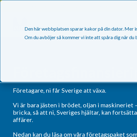
Sommartider: Mellan 22 Juni -14 Augusti stänger vä
046-31 20 20
Den här webbplatsen sparar kakor på din dator. Mer inf
Om du avböjer så kommer vi inte att spåra dig när du
Företagsfinansieri
Företagare, ni får Sverige att växa.
Vi är bara jästen i brödet, oljan i maskineriet 
bricka, så att ni, Sveriges hjältar, kan fortsätt
affärer.
Nedan kan du läsa om våra företagspaket so