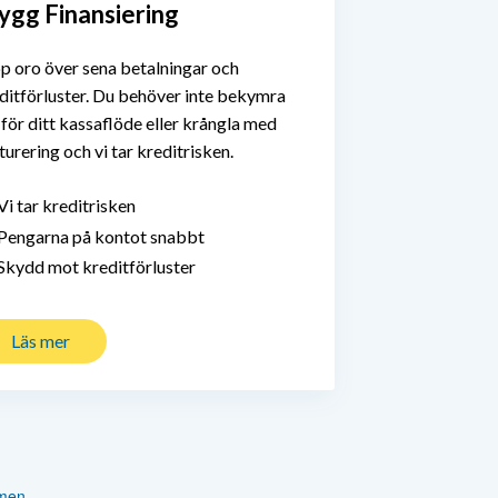
ygg Finansiering
pp oro över sena betalningar och
ditförluster. Du behöver inte bekymra
 för ditt kassaflöde eller krångla med
turering och vi tar kreditrisken.
i tar kreditrisken
engarna på kontot snabbt
kydd mot kreditförluster
Läs mer