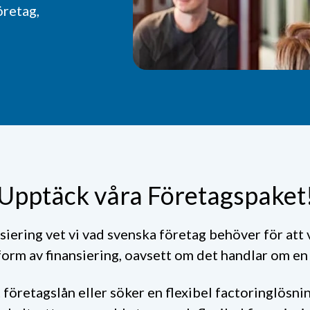
öretag,
Upptäck våra Företagspaket
ering vet vi vad svenska företag behöver för att v
form av finansiering, oavsett om det handlar om en ti
t företagslån eller söker en flexibel factoringlösn