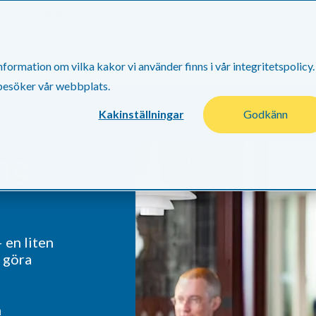
xeln kl. 16:00 mån-fre
Sälj Faktura
Företagslån
Factoring
Ku
ormation om vilka kakor vi använder finns i vår integritetspolicy.
 besöker vår webbplats.
Kakinställningar
Godkänn
ng
– en liten
a göra
m