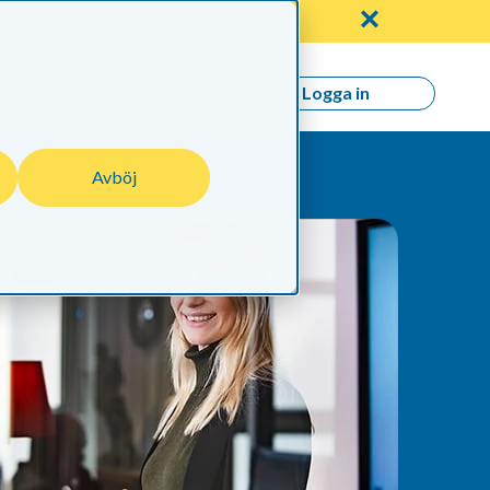
✕
Logga in
nskap
Om Oss
Avböj