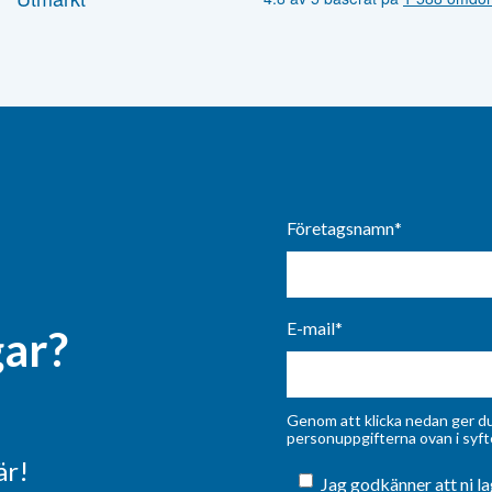
Företagsnamn
*
E-mail
*
gar?
Genom att klicka nedan ger du 
personuppgifterna ovan i syfte
är!
Jag godkänner att ni la