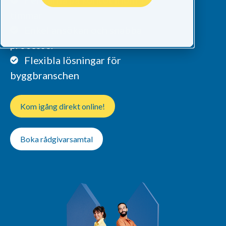
timmar
Enkel ansökan och snabba
processer
Flexibla lösningar för
byggbranschen
Kom igång direkt online!
Boka rådgivarsamtal