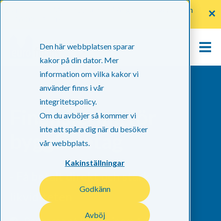
Sommartider: Mellan 22 Juni -14 Augusti stänger växeln
✕
kl. 16:00 mån-fre
Den här webbplatsen sparar
kakor på din dator. Mer
information om vilka kakor vi
använder finns i vår
integritetspolicy.
Finansiering för
Om du avböjer så kommer vi
inte att spåra dig när du besöker
byggföretag
vår webbplats.
Kakinställningar
- Få betalt direkt och stärk
Godkänn
likviditeten
Avböj
Pengarna på kontot inom 1-8