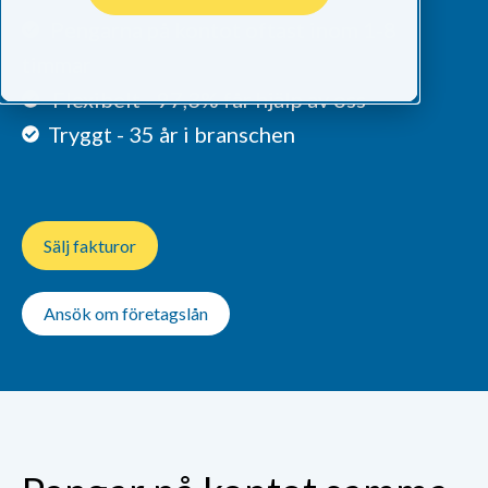
P
engarna på kontot oftast inom 1-8
timmar
Flexibelt -
97,3% får hjälp av oss
Tryggt - 35 år i branschen
Sälj fakturor
Ansök om företagslån