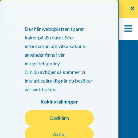
Sommartider: Mellan 22 Juni -14 Augusti stänger
✕
växeln kl. 16:00 mån-fre
Den här webbplatsen sparar
kakor på din dator. Mer
information om vilka kakor vi
använder finns i vår
integritetspolicy.
Om du avböjer så kommer vi
Fakturaköp för
inte att spåra dig när du besöker
vår webbplats.
företag
Kakinställningar
Pengar samma dag du
Godkänn
fakturerar
Avböj