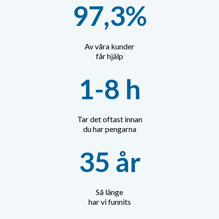
97,3%
Av våra kunder
får hjälp
1-8 h
Tar det oftast innan
du har pengarna
35 år
Så länge
har vi funnits