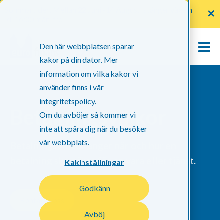
Sommartider: Mellan 22 Juni -14 Augusti stänger växeln
✕
kl. 16:00 mån-fre
Den här webbplatsen sparar
kakor på din dator. Mer
information om vilka kakor vi
använder finns i vår
integritetspolicy.
Betalningsvillkor
Om du avböjer så kommer vi
inte att spåra dig när du besöker
vår webbplats.
Betalningsvillkor anger när och hur en
betalning ska göras för en vara eller tjänst.
Kakinställningar
Godkänn
Kontakta oss
Avböj