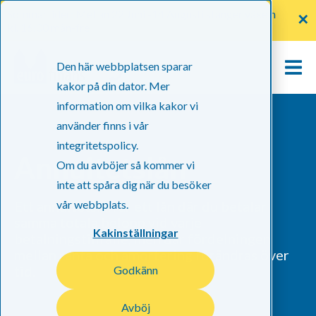
Sommartider: Mellan 22 Juni -14 Augusti stänger växeln
✕
kl. 16:00 mån-fre
Den här webbplatsen sparar
kakor på din dator. Mer
information om vilka kakor vi
använder finns i vår
integritetspolicy.
Annuitetslån
Om du avböjer så kommer vi
inte att spåra dig när du besöker
vår webbplats.
Ett annuitetslån är ett lån där du betalar
samma totala belopp vid varje
Kakinställningar
betalningstillfälle, men där fördelningen
mellan ränta och amortering förändras över
tid.
Godkänn
Avböj