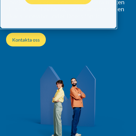
I början av låneperioden består betalningen
till större del av ränta, medan amorteringen
ökar successivt under lånets löptid.
Kontakta oss