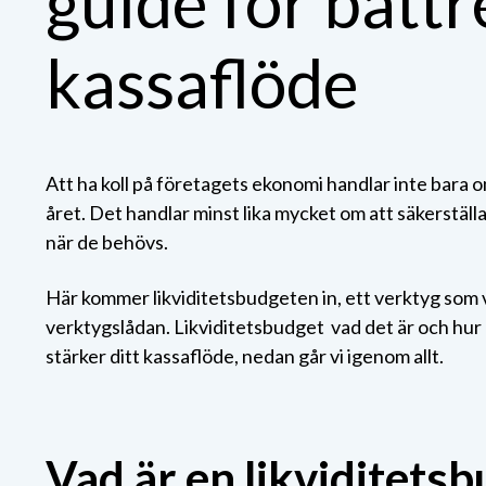
guide för bättr
kassaflöde
Att ha koll på företagets ekonomi handlar inte bara om
året. Det handlar minst lika mycket om att säkerställ
när de behövs.
Här kommer likviditetsbudgeten in, ett verktyg som v
verktygslådan. Likviditetsbudget vad det är och hur
stärker ditt kassaflöde, nedan går vi igenom allt.
Vad är en likviditets