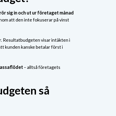
rör sig in och ut ur företaget månad
enom att den inte fokuserar på vinst
kr. Resultatbudgeten visar intäkten i
tt kunden kanske betalar först i
kassaflödet
– alltså företagets
budgeten så