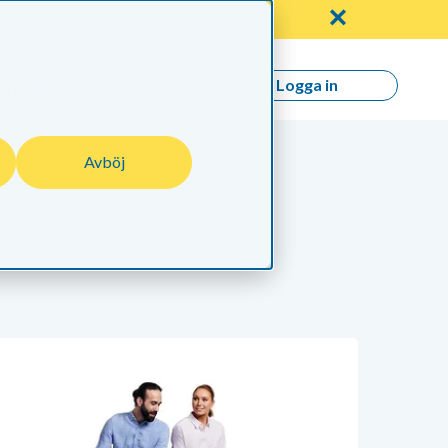
✕
Logga in
nskap
Om Oss
Avböj