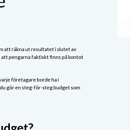
e
 att räkna ut resultatet i slutet av
a att pengarna faktiskt finns på kontot
arje företagare borde ha i
 du gör en steg-för-steg budget som
budget?