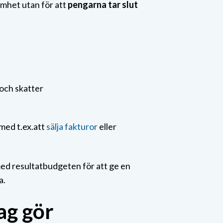
amhet utan för att
pengarna tar slut
och skatter
 med t.ex.att
sälja fakturor
eller
 med resultatbudgeten för att ge en
a.
ag gör