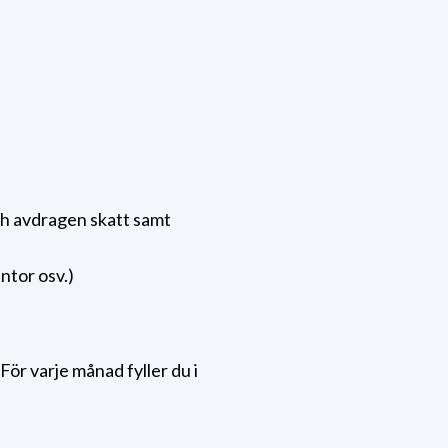
ch avdragen skatt samt
ntor osv.)
 För varje månad fyller du i
.