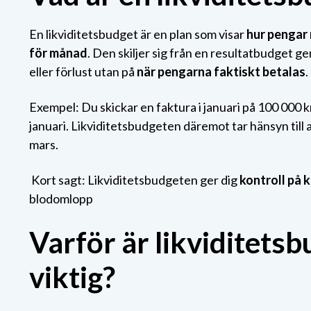
En likviditetsbudget är en plan som visar
hur pengar 
för månad
. Den skiljer sig från en resultatbudget g
eller förlust utan på
när pengarna faktiskt betalas
.
Exempel:
Du s
kickar en faktura i januari på 100 000 
januari.
Likviditetsbudgeten däremot tar hänsyn till a
mars.
Kort sagt: Likviditetsbudgeten ger dig
kontroll på 
blodomlopp
Varför är likviditets
viktig?