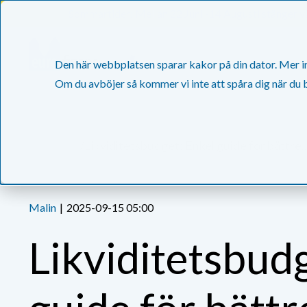
Sommartider: Mellan 22 Juni -14 Augusti stänger vä
046-31 20 20
Den här webbplatsen sparar kakor på din dator. Mer inf
Om du avböjer så kommer vi inte att spåra dig när du
/
Nyheter
Likviditetsbudget: Enkel guide för bättre..
Malin
|
2025-09-15 05:00
Likviditetsbud