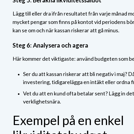
Steg 5: Beräkna likviditetssaldot
Lägg till eller dra ifrån resultatet från varje månad 
mycket pengar som finns på kontot vid periodens bör
kan se om och när kassan riskerar att gå minus.
Steg 6: Analysera och agera
Här kommer det viktigaste: använd budgeten som be
Ser du att kassan riskerar att bli negativ i maj?
investering, tidigarelägga en intäkt eller ordna f
Vet du att en kund ofta betalar sent? Lägg in det
verklighetsnära.
Exempel på en enkel