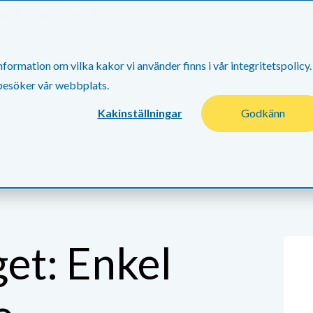
xeln kl. 16:00 mån-fre
Sälj Faktura
Företagslån
Factoring
Ku
ormation om vilka kakor vi använder finns i vår integritetspolicy.
 besöker vår webbplats.
Kakinställningar
Godkänn
.
get: Enkel