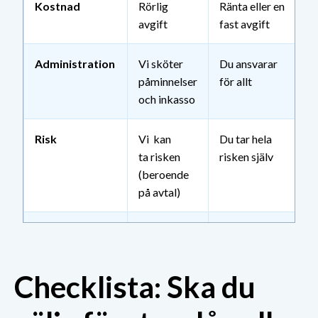
Kostnad
Rörlig
Ränta eller en
avgift
fast avgift
Administration
Vi sköter
Du ansvarar
påminnelser
för allt
och inkasso
Risk
Vi kan
Du tar hela
ta risken
risken själv
(beroende
på avtal)
Flexibilitet
Du säljer
Du får allt på
det du vill,
en gång – men
när du vill
måste betala
Checklista: Ska du
tillbaka enligt
plan