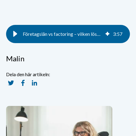
Företagslån vs factoring – vilken lösning passar bäst? | Euro Finans
3
:
57
Malin
Dela den här artikeln: