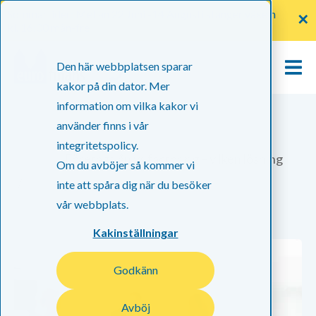
Sommartider: Mellan 22 Juni -14 Augusti stänger växeln
✕
kl. 16:00 mån-fre
Den här webbplatsen sparar
kakor på din dator. Mer
information om vilka kakor vi
använder finns i vår
integritetspolicy.
Nyheter
Företagslån vs factoring – vilken lösning
Om du avböjer så kommer vi
/
passar...
inte att spåra dig när du besöker
vår webbplats.
Kakinställningar
Godkänn
Avböj