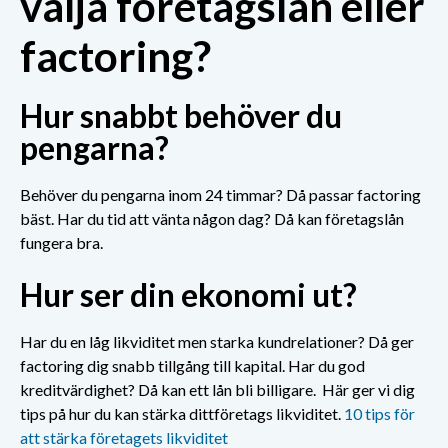
välja företagslån eller
Kreditprövning
Vi kollar
Du blir
factoring?
kunden, inte
kreditbedömd
bara dig
Hur snabbt behöver du
pengarna?
Behöver du pengarna inom 24 timmar? Då passar factoring
bäst.
Har du tid att vänta någon dag? Då kan företagslån
fungera bra.
Hur ser din ekonomi ut?
Har du en låg likviditet men starka kundrelationer? Då ger
factoring dig snabb tillgång till kapital. Har du god
kreditvärdighet? Då kan ett lån bli billigare. Här ger vi dig
tips på hur du kan stärka ditt
företags likviditet.
10 tips för
att stärka företagets likviditet